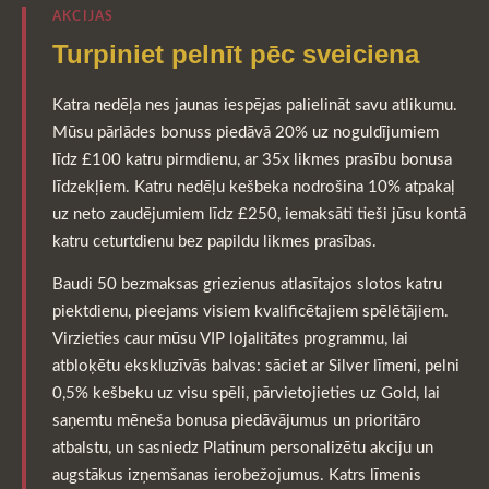
AKCIJAS
Turpiniet pelnīt pēc sveiciena
Katra nedēļa nes jaunas iespējas palielināt savu atlikumu.
Mūsu pārlādes bonuss piedāvā 20% uz noguldījumiem
līdz £100 katru pirmdienu, ar 35x likmes prasību bonusa
līdzekļiem. Katru nedēļu kešbeka nodrošina 10% atpakaļ
uz neto zaudējumiem līdz £250, iemaksāti tieši jūsu kontā
katru ceturtdienu bez papildu likmes prasības.
Baudi 50 bezmaksas griezienus atlasītajos slotos katru
piektdienu, pieejams visiem kvalificētajiem spēlētājiem.
Virzieties caur mūsu VIP lojalitātes programmu, lai
atbloķētu ekskluzīvās balvas: sāciet ar Silver līmeni, pelni
0,5% kešbeku uz visu spēli, pārvietojieties uz Gold, lai
saņemtu mēneša bonusa piedāvājumus un prioritāro
atbalstu, un sasniedz Platinum personalizētu akciju un
augstākus izņemšanas ierobežojumus. Katrs līmenis