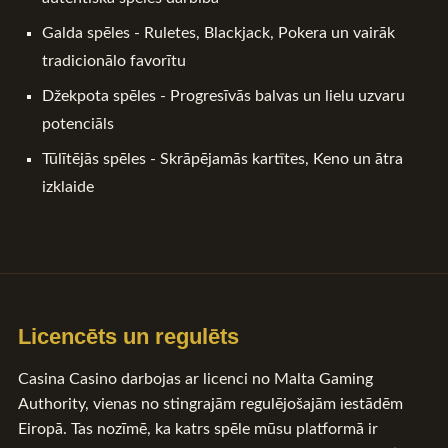
Galda spēles - Ruletes, Blackjack, Pokera un vairāk
tradicionālo favorītu
Džekpota spēles - Progresīvās balvas un lielu uzvaru
potenciāls
Tūlītējās spēles - Skrāpējamās kartītes, Keno un ātra
izklaide
Licencēts un regulēts
Casina Casino darbojas ar licenci no Malta Gaming
Authority, vienas no stingrajām regulējošajām iestādēm
Eiropā. Tas nozīmē, ka katrs spēle mūsu platformā ir