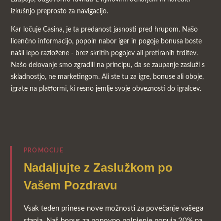
izkušnjo preprosto za navigacijo.
Kar ločuje Casina, je ta predanost jasnosti pred hrupom. Našo
licenčno informacijo, popoln nabor iger in pogoje bonusa boste
našli lepo razložene - brez skritih pogojev ali pretiranih trditev.
Našo delovanje smo zgradili na principu, da se zaupanje zasluži s
skladnostjo, ne marketingom. Ali ste tu za igre, bonuse ali oboje,
igrate na platformi, ki resno jemlje svoje obveznosti do igralcev.
PROMOCIJE
Nadaljujte z Zaslužkom po
Vašem Pozdravu
Vsak teden prinese nove možnosti za povečanje vašega
stanja. Naš bonus za ponovno polnjenje ponuja 20% na