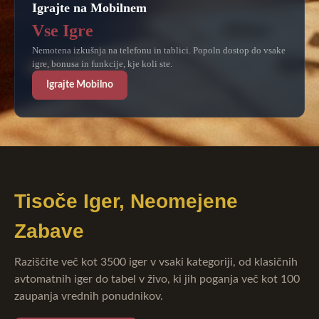
Igrajte na Mobilnem
Vse Igre
Nemotena izkušnja na telefonu in tablici. Popoln dostop do vsake
igre, bonusa in funkcije, kje koli ste.
Igrajte Mobilno
Tisoče Iger, Neomejene
Zabave
Raziščite več kot 3500 iger v vsaki kategoriji, od klasičnih
avtomatnih iger do tabel v živo, ki jih poganja več kot 100
zaupanja vrednih ponudnikov.