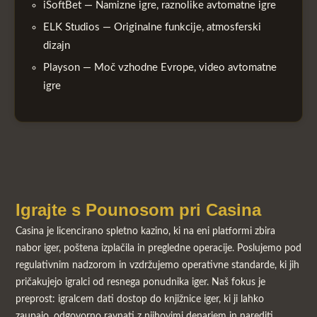
iSoftBet — Namizne igre, raznolike avtomatne igre
ELK Studios — Originalne funkcije, atmosferski
dizajn
Playson — Moč vzhodne Evrope, video avtomatne
igre
Igrajte s Pounosom pri Casina
Casina je licencirano spletno kazino, ki na eni platformi zbira
nabor iger, poštena izplačila in pregledne operacije. Poslujemo pod
regulativnim nadzorom in vzdržujemo operativne standarde, ki jih
pričakujejo igralci od resnega ponudnika iger. Naš fokus je
preprost: igralcem dati dostop do knjižnice iger, ki ji lahko
zaupajo, odgovorno ravnati z njihovimi denarjem in narediti