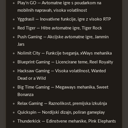
Play'n GO — Avtomatne igre s poudarkom na
mobilnih napravah, visoka volatilnost
Yggdrasil — Inovativne funkcije, igre z visoko RTP
Red Tiger — Hitre avtomatne igre, Tiger Rock
Push Gaming — Akcijske avtomatne igre, Jammin
Jars
Nolimit City — Funkcije tveganja, xWays mehanika
Blueprint Gaming — Licencirane teme, Reel Royalty
Hacksaw Gaming — Visoka volatilnost, Wanted
Dead or a Wild
Big Time Gaming — Megaways mehanika, Sweet
Bonanza
Relax Gaming — Raznolikost, premijska izkušnja
Quickspin — Nordijski dizajn, poliran gameplay
Thunderkick — Edinstvene mehanike, Pink Elephants