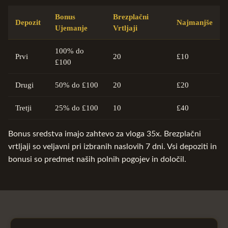
Bonus
Brezplačni
Depozit
Najmanjše
Ujemanje
Vrtljaji
100% do
Prvi
20
£10
£100
Drugi
50% do £100
20
£20
Tretji
25% do £100
10
£40
Bonus sredstva imajo zahtevo za vloga 35x. Brezplačni
vrtljaji so veljavni pri izbranih naslovih 7 dni. Vsi depoziti in
bonusi so predmet naših polnih pogojev in določil.